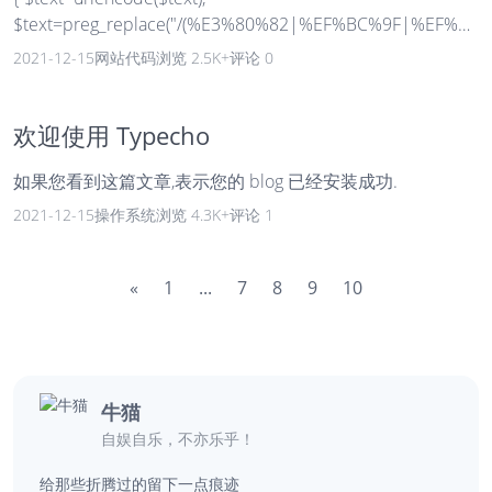
$text=preg_replace("/(%E3%80%82|%EF%BC%9F|%EF%B
C%81|%EF%BC%8C|%E3%80%81|%EF%BC%9B|%EF%BC
2021-12-15
网站代码
浏览 2.5K+
评论 0
%9A|%E2%80%9C|%E2%80%9D|%E2%80%98|%E2%80
%99|%EF%BC%88|%EF%BC%89|%E3%80%8A|%E3%80%
8B|%E3%80%88|%E3%80%89|%E3%80%90|%E3%80%9
欢迎使用 Typecho
1|...
如果您看到这篇文章,表示您的 blog 已经安装成功.
2021-12-15
操作系统
浏览 4.3K+
评论 1
«
1
...
7
8
9
10
牛猫
自娱自乐，不亦乐乎！
给那些折腾过的留下一点痕迹