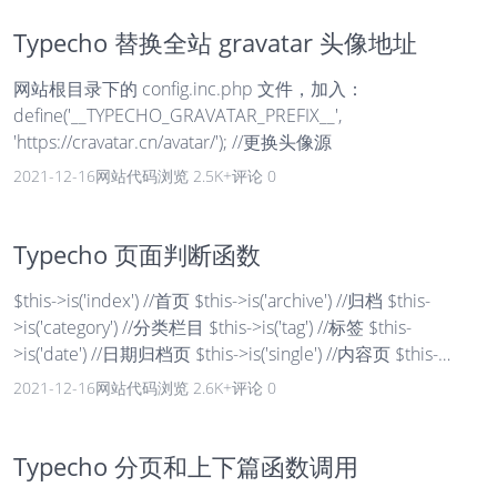
Typecho 替换全站 gravatar 头像地址
网站根目录下的 config.inc.php 文件，加入：
define('__TYPECHO_GRAVATAR_PREFIX__',
'https://cravatar.cn/avatar/'); //更换头像源
2021-12-16
网站代码
浏览 2.5K+
评论 0
Typecho 页面判断函数
$this->is('index') //首页 $this->is('archive') //归档 $this-
>is('category') //分类栏目 $this->is('tag') //标签 $this-
>is('date') //日期归档页 $this->is('single') //内容页 $this-
>is('post') //内容页 $this->is('page') //独立页面 $this-
2021-12-16
网站代码
浏览 2.6K+
评论 0
>is('attachment') //附件 $this->is('category','cat_sl...
Typecho 分页和上下篇函数调用