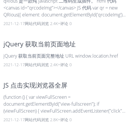
qRious 是一款纯 javascript 二维码生成插件。 html 代码
<canvas id="qrcodeImg"></canvas> JS 代码 var qr = new
QRious({ element: document.getElementById('qrcodeImg'),
background: 'white', foreground: 'black', level: 'H', size: 150,
2021-12-17
网站代码
浏览 2.4K+
评论 0
value: window.location.href }); 参数 参数 类型 默认值 ...
jQuery 获取当前页面地址
jQuery 获取当前页面完整地址 URL window.location.href
2021-12-17
网站代码
浏览 2.4K+
评论 0
JS 点击实现浏览器全屏
(function () { var viewFullScreen =
document.getElementById("view-fullscreen"); if
(viewFullScreen) { viewFullScreen.addEventListener("click",
function () { var docElm = document.documentElement; if
2021-12-17
网站代码
浏览 2.8K+
评论 0
(docElm.requestFullscreen) { docElm.reques...