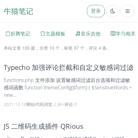
牛猫笔记
登录
折腾笔记
主题模板
音乐吉他
学习相关
本站文章 100 篇，分类 10 个，标签 87 个，评论 4 条。
Typecho 加强评论拦截和自定义敏感词过滤
functions.php 文件添加 设置敏感词过滤后台选项和过滤敏
感词函数 function themeConfig($form) { $SensitiveWords =
new
Typecho_Widget_Helper_Form_Element_Textarea('Sensitive
2021-12-18
网站代码
浏览 2.3K+
评论 0
Words', NULL, NULL, _t('评论敏感词过滤'), _t('过滤词语格
式：词语|词语2|词语3')); $SensitiveWords-
>setAttribute('class', 'typecho-option option_main'); $form-...
JS 二维码生成插件 QRious