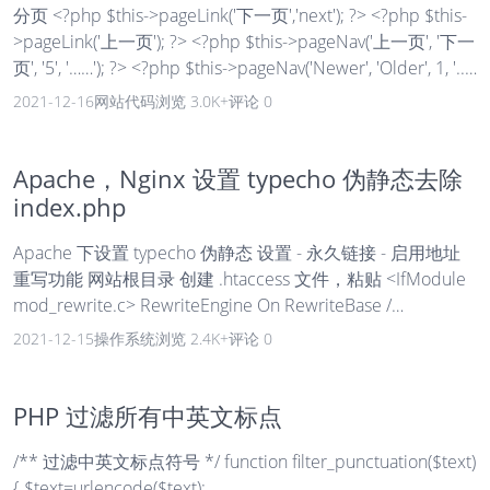
分页 <?php $this->pageLink('下一页','next'); ?> <?php $this-
>pageLink('上一页'); ?> <?php $this->pageNav('上一页', '下一
页', '5', '……'); ?> <?php $this->pageNav('Newer', 'Older', 1, '...',
array('wrapTag' => 'nav', 'wrapClass' => 'page-nav', 'itemTag'
2021-12-16
网站代码
浏览 3.0K+
评论 0
=> '', 'prevClass...
Apache，Nginx 设置 typecho 伪静态去除
index.php
Apache 下设置 typecho 伪静态 设置 - 永久链接 - 启用地址
重写功能 网站根目录 创建 .htaccess 文件，粘贴 <IfModule
mod_rewrite.c> RewriteEngine On RewriteBase /
RewriteCond %{REQUEST_FILENAME} !-f RewriteCond %
2021-12-15
操作系统
浏览 2.4K+
评论 0
{REQUEST_FILENAME} !-d RewriteRule ^(.*)$ index.php
[L,E=PATH_INFO:$1] </IfModule> Nginx ...
PHP 过滤所有中英文标点
/** 过滤中英文标点符号 */ function filter_punctuation($text)
{ $text=urlencode($text);