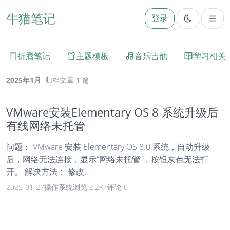
牛猫笔记
登录
折腾笔记
主题模板
音乐吉他
学习相关
2025年1月
归档文章 1 篇
VMware安装Elementary OS 8 系统升级后
有线网络未托管
问题： VMware 安装 Elementary OS 8.0 系统，自动升级
后，网络无法连接，显示“网络未托管”，按钮灰色无法打
开。 解决方法： 修改
/etc/NetworkManager/NetworkManager.conf 文件
2025-01-27
操作系统
浏览 2.2K+
评论 0
managed=true 修改 /usr/lib/NetworkManager/conf.d/10-
globally-managed-devices.conf 在行末添加
,except:type:ehternet 重启网络管理器 sudo systemctl