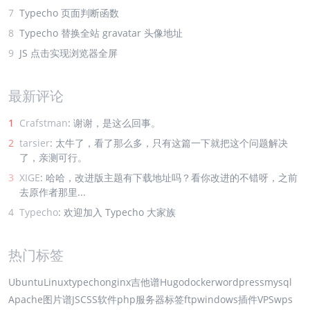
7
Typecho 页面判断函数
8
Typecho 替换全站 gravatar 头像地址
9
JS 点击实现浏览器全屏
最新评论
1
Crafstman
: 谢谢，是这么回事。
2
tarsier
: 太牛了，看了那么多，只有这篇一下就把这个问题解决
了，亲测可行。
3
XIGE
: 哈哈，改进版主题有下载地址吗？看你改进的不错呀，之前
去原作者那里...
4
Typecho
: 欢迎加入 Typecho 大家族
热门标签
Ubuntu
Linux
typecho
nginx
吉他谱
Hugo
docker
wordpress
mysql
Apache
图片谱
JS
CSS
软件
php
服务器
标签
ftp
windows
插件
VPS
wps