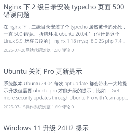
Nginx 下 2 级目录安装 typecho 页面 500
错误问题
在 nginx 下，二级目录安装了个 typecho 居然被卡的死死，
一直 500 错误。 折腾环境 ubuntu 20.04.1（估计是这个
Linux 5.9 ,玩客云刷的） nginx 1.18 mysql 8.0.25 php 7.4
typecho 开发版 1.2 (18.10.23) typecho 安装在 2 级目录下，
2025-07-28
网站代码
浏览 1.5K+
评论 0
访问地址是 ip/typecho 头疼的问题 安装完默认带 index.php
的地址都 500 错误，除了首页其他都打不开。 登陆页面
/admin 可以访问，输入用户名密码跳转后 500 错误，打不
Ubuntu 关闭 Pro 更新提示
开后台。 解决办法 因为我typecho 安装在 2...
系统版本 Ubuntu 24.04 每次 apt update 都会带出一大堆提
示升级但需要 ubuntu pro 才能升级的提示，比如： Get
more security updates through Ubuntu Pro with 'esm-apps'
enabled: vlc-plugin-qt libvlc5 libzvbi-common vlc-data
2025-07-15
操作系统
浏览 1.6K+
评论 0
libvlccore9 vlc vlc-bin vlc-l10n libcjson1 libavdevice60
ffmpeg libpostproc57 vlc-plugin-samba libavcod...
Windows 11 升级 24H2 提示