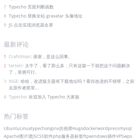
7
Typecho 页面判断函数
8
Typecho 替换全站 gravatar 头像地址
9
JS 点击实现浏览器全屏
最新评论
1
Crafstman
: 谢谢，是这么回事。
2
tarsier
: 太牛了，看了那么多，只有这篇一下就把这个问题解决
了，亲测可行。
3
XIGE
: 哈哈，改进版主题有下载地址吗？看你改进的不错呀，之前
去原作者那里...
4
Typecho
: 欢迎加入 Typecho 大家族
热门标签
Ubuntu
Linux
typecho
nginx
吉他谱
Hugo
docker
wordpress
mysql
Apache
图片谱
JS
CSS
软件
php
服务器
标签
ftp
windows
插件
VPS
wps