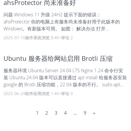
ahsProtector 尚未准备好
问题 Windows 11 升级 24H2 提示下面的错误：
ahsProtector 你的电脑上有服务尚未准备好用于此版本的
Windows。有新版本可用。 如图： 解决办法 打开
C:\Windows\System32\drivers\ 文件夹 找到文件
2025-07-10
操作系统
浏览 8.4K+
评论 2
ahs_protect.sys 将上面的文件名改为 ahs_protect.sys.bak 回
到上面的提示框，点刷新即可继续升级。 升级完成后，会自
动出现 ahs_protect.sys 文件，你可以把重命名的 .bak 文件
Ubuntu 服务器给网站启用 Brotli 压缩
删除了。
服务器环境 Ubuntu Server 24.04 LTS Nginx 1.24 命令行安
装 Ubuntu 24.04 版本可以直接通过 apt install 给服务器安装
google 的 Brotli 压缩功能，22.04 版本的不行。 sudo apt
install brotli libnginx-mod-http-brotli-filter brotli 是 google
2025-06-24
软件应用
浏览 1.4K+
评论 0
的压缩工具，类似 zip 用于压缩文件，libnginx-mod-http-
brotli-filter是 google 为 nginx 提供的压缩模块，前者可以不
用安装。 配置 Brotli Ubunt...
1
2
3
4
...
9
»