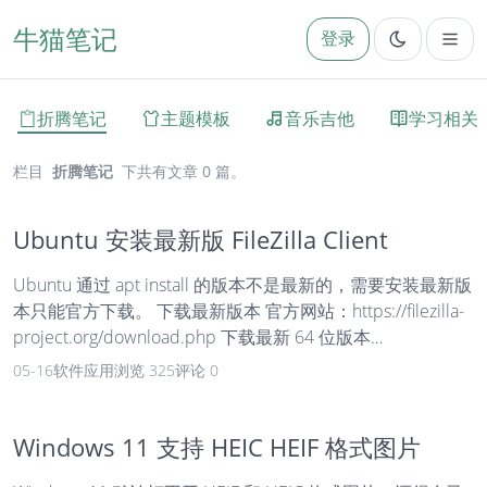
牛猫笔记
登录
折腾笔记
主题模板
音乐吉他
学习相关
栏目
折腾笔记
下共有文章 0 篇。
Ubuntu 安装最新版 FileZilla Client
Ubuntu 通过 apt install 的版本不是最新的，需要安装最新版
本只能官方下载。 下载最新版本 官方网站：https://filezilla-
project.org/download.php 下载最新 64 位版本
FileZilla_x.xx.x_x86_64-linux-gnu.tar.xz。 软件安装运行
05-16
软件应用
浏览 325
评论 0
sudo tar -xJf FileZilla_3.70.5_x86_64-linux-gnu.tar.xz -C /opt
# 解压到 opt /opt/FileZilla3/bin/filezilla ...
Windows 11 支持 HEIC HEIF 格式图片