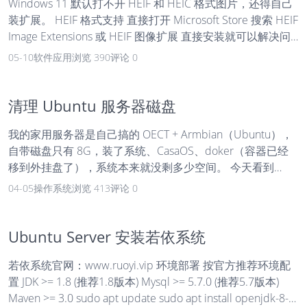
Windows 11 默认打不开 HEIF 和 HEIC 格式图片，还得自己
装扩展。 HEIF 格式支持 直接打开 Microsoft Store 搜索 HEIF
Image Extensions 或 HEIF 图像扩展 直接安装就可以解决问
题。 HEIC 格式支持 搞不懂奇葩格式弄这么多干什么，我
05-10
软件应用
浏览 390
评论 0
OPPO 手机明明设置的是 HEIF 格式存储，但图片导出来是
HEIC 格式的，只装上面的扩展支持还不行，还得装 HEVC 视
频扩展 才能打开 HEIC 格式的图片。 但这个视频扩展在
清理 Ubuntu 服务器磁盘
Microsoft Store 上收费人民币 7 元。 网上提供的“你可以尝
我的家用服务器是自己搞的 OECT + Armbian（Ubuntu），
试在浏览器地址栏输入 ms-...
自带磁盘只有 8G，装了系统、CasaOS、doker（容器已经
移到外挂盘了），系统本来就没剩多少空间。 今天看到
CasaOS 磁盘颜色提示为黄色，df -h / 查看已经使用了
04-05
操作系统
浏览 413
评论 0
76%，磁盘焦虑。 Filesystem Size Used Avail Use%
Mounted on /dev/mmcblk0p7 6.5G 4.9G 1.6G 76% / 问了豆
包怎么清理 Ubuntu 服务器，给了一些命令，复制粘贴回车
Ubuntu Server 安装若依系统
后没见效果： sudo apt autoremove --purge -y ...
若依系统官网：www.ruoyi.vip 环境部署 按官方推荐环境配
置 JDK >= 1.8 (推荐1.8版本) Mysql >= 5.7.0 (推荐5.7版本)
Maven >= 3.0 sudo apt update sudo apt install openjdk-8-