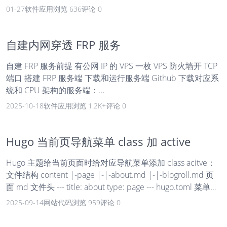
jdk -y #安装 java 环境 sudo apt install mysql-server #安装
01-27
软件应用
浏览 636
评论 0
mysql sudo apt install maven -y #安装 maven mysql 其他设
置本站内搜索。 安装 RuoYi sudo apt install git -...
自建内网穿透 FRP 服务
自建 FRP 服务前提 有公网 IP 的 VPS 一枚 VPS 防火墙开 TCP
端口 搭建 FRP 服务端 下载和运行服务端 Github 下载对应系
统和 CPU 架构的服务端：
https://github.com/fatedier/frp/releases/tag/v0.65.0 比如我
2025-10-18
软件应用
浏览 1.2K+
评论 0
的 VPS 是 Ubuntu server amd64，就下载
frp_0.65.0_linux_amd64.tar.gz 目前最新版本是 0.65 压缩包
里是自带服务端和客户端的，里面的 frps 和 frps.toml 是服
Hugo 当前页导航菜单 class 加 active
务端需要的文件。frps 是执行文件，frps.toml 是配置文件，
Hugo 主题给当前页面时给对应导航菜单添加 class acitve：
自定...
文件结构 content |-page |-|-about.md |-|-blogroll.md 页
面 md 文件头 --- title: about type: page --- hugo.toml 菜单设
置 [menu] [[menu.main]] identifier="about" name="关于"
2025-09-14
网站代码
浏览 959
评论 0
url="/about/" weight="6" 菜单模板 partials/navigation.html
<nav class="site-nav" aria-label="Ma...