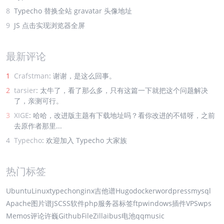
8
Typecho 替换全站 gravatar 头像地址
9
JS 点击实现浏览器全屏
最新评论
1
Crafstman
: 谢谢，是这么回事。
2
tarsier
: 太牛了，看了那么多，只有这篇一下就把这个问题解决
了，亲测可行。
3
XIGE
: 哈哈，改进版主题有下载地址吗？看你改进的不错呀，之前
去原作者那里...
4
Typecho
: 欢迎加入 Typecho 大家族
热门标签
Ubuntu
Linux
typecho
nginx
吉他谱
Hugo
docker
wordpress
mysql
Apache
图片谱
JS
CSS
软件
php
服务器
标签
ftp
windows
插件
VPS
wps
Memos
评论
许巍
Github
FileZilla
ibus
电池
qqmusic