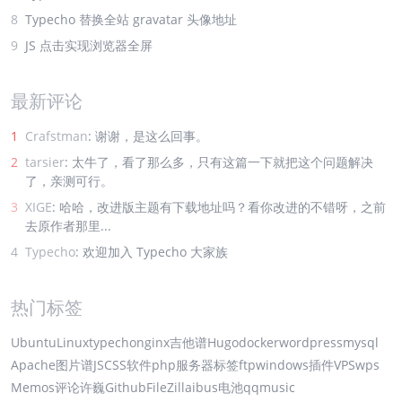
8
Typecho 替换全站 gravatar 头像地址
9
JS 点击实现浏览器全屏
最新评论
1
Crafstman
: 谢谢，是这么回事。
2
tarsier
: 太牛了，看了那么多，只有这篇一下就把这个问题解决
了，亲测可行。
3
XIGE
: 哈哈，改进版主题有下载地址吗？看你改进的不错呀，之前
去原作者那里...
4
Typecho
: 欢迎加入 Typecho 大家族
热门标签
Ubuntu
Linux
typecho
nginx
吉他谱
Hugo
docker
wordpress
mysql
Apache
图片谱
JS
CSS
软件
php
服务器
标签
ftp
windows
插件
VPS
wps
Memos
评论
许巍
Github
FileZilla
ibus
电池
qqmusic